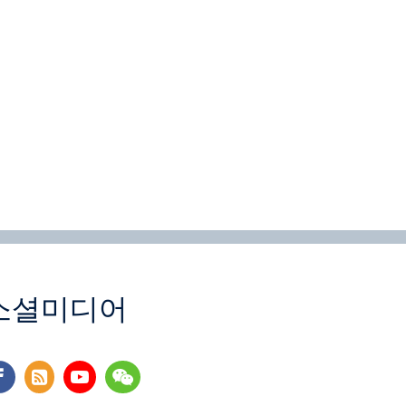
소셜미디어
cebook
rss
youtube
wechat