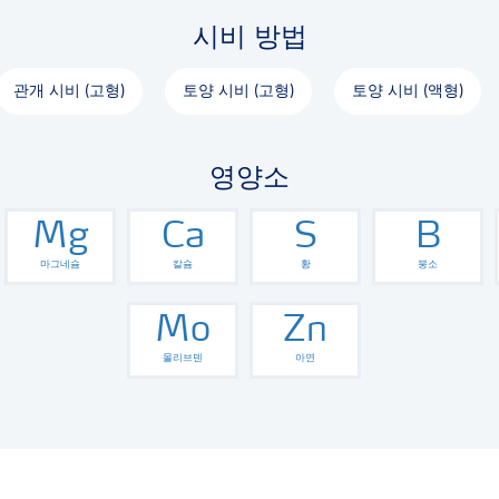
시비 방법
관개 시비 (고형)
토양 시비 (고형)
토양 시비 (액형)
영양소
Mg
Ca
S
B
마그네슘
칼슘
황
붕소
Mo
Zn
몰리브덴
아연