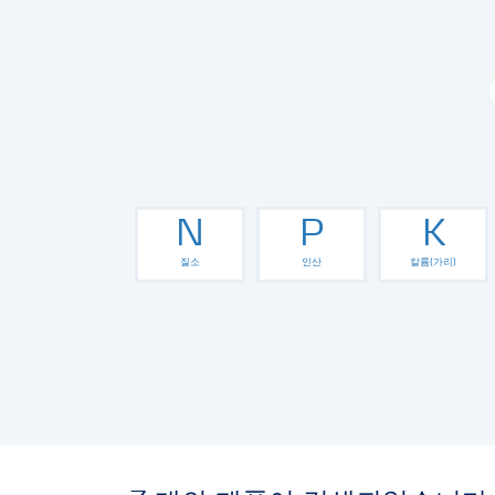
N
P
K
질소
인산
칼륨(가리)